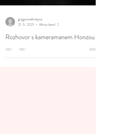
grygarovakristyna
21. 5. 2021
Minut čtení: 2
Rozhovor s kameramanem Honzou