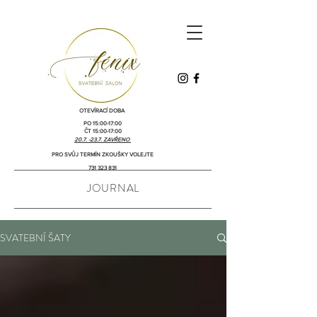
OTEVÍRACÍ DOBA
PO 15:00-17:00
ČT 15:00-17:00
20.7. -23.7. ZAVŘENO
PRO SVŮJ TERMÍN ZKOUŠKY VOLEJTE
731 323 831
JOURNAL
SVATEBNÍ ŠATY