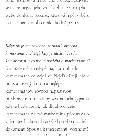
toho, jestli se vám líbí jeho tvorba. Podívejte 
se na co nejvíc jeho videí a zkuste si na jeho 
webu dohledat recenze, které vám při výběru 
kameramana mohou také hodně pomoct.
Když už je se snoubenci rozhodli, kterého 
kameramana chtějí, kdy je ideální čas ho 
kontaktovat a co vše je potřeba o svatbě zmínit?
Samozřejmě je nejlepší najít si a objednat 
kameramana co nejdříve. Nejdůležitější ale je, 
mít stanovený datum a nejlépe 
kameramanovi rovnou napsat svou 
představu o tom, jak by svatba měla vypadat, 
kde se bude konat, jak dlouho chcete 
kameramana na své svatbě mít a představu o 
videu, jestli chcete krátký klip nebo dlouhý 
dokument. Spousta kameramanů, včetně mě, 