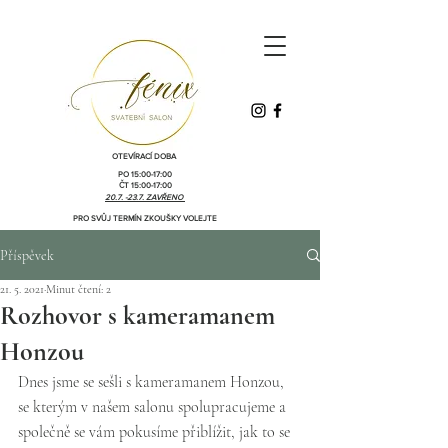
OTEVÍRACÍ DOBA
PO 15:00-17:00
ČT 15:00-17:00
20.7. -23.7. ZAVŘENO
PRO SVŮJ TERMÍN ZKOUŠKY VOLEJTE
731 323 831
Příspěvek
21. 5. 2021
Minut čtení: 2
Rozhovor s kameramanem
Honzou
Dnes jsme se sešli s kameramanem Honzou, 
se kterým v našem salonu spolupracujeme a 
společně se vám pokusíme přiblížit, jak to se 