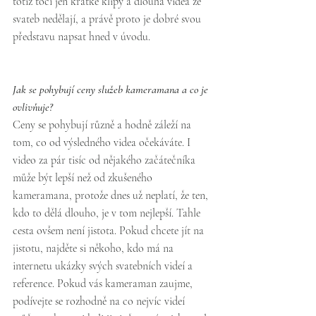
totiž točí jen krátké klipy a dlouhá videa ze 
svateb nedělají, a právě proto je dobré svou 
představu napsat hned v úvodu.
Jak se pohybují ceny služeb kameramana a co je 
ovlivňuje?
Ceny se pohybují různě a hodně záleží na 
tom, co od výsledného videa očekáváte. I 
video za pár tisíc od nějakého začátečníka 
může být lepší než od zkušeného 
kameramana, protože dnes už neplatí, že ten, 
kdo to dělá dlouho, je v tom nejlepší. Tahle 
cesta ovšem není jistota. Pokud chcete jít na 
jistotu, najděte si někoho, kdo má na 
internetu ukázky svých svatebních videí a 
reference. Pokud vás kameraman zaujme, 
podívejte se rozhodně na co nejvíc videí 