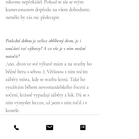
nikomu nepřekážel. Pokud se ale se svým 
kameramanem dopředu na všem dohodnete, 
nemělo by vás nic překvapit.
Poslední dobou je velice oblíbený dron, je i 
součástí tvé výbavy? A co vše je s ním možné 
natočit?
Ano, dron ve své výbavě mám a na svatby ho 
běžně beru s sebou :). Většinou s ním točím 
záběry místa, kde se svatba koná. Také ho 
využívám během novomanželského focení a 
točení, krásně vypadají záběry z luk. Dá se s 
ním vymyslet leccos, už jsem s ním točil i v 
kostele.