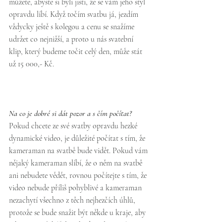
můžete, abyste si byli jisti, že se vám jeho styl 
opravdu líbí. Když točím svatbu já, jezdím 
vždycky ještě s kolegou a cenu se snažíme 
udržet co nejnižší, a proto u nás svatební 
klip, který budeme točit celý den, může stát 
už 15 000,- Kč.
Na co je dobré si dát pozor a s čím počítat?
Pokud chcete ze své svatby opravdu hezké 
dynamické video, je důležité počítat s tím, že 
kameraman na svatbě bude vidět. Pokud vám 
nějaký kameraman slíbí, že o něm na svatbě 
ani nebudete vědět, rovnou počítejte s tím, že 
video nebude příliš pohyblivé a kameraman 
nezachytí všechno z těch nejhezčích úhlů, 
protože se bude snažit být někde u kraje, aby 