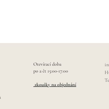
Otevírací doba
i
po a čt 15:00-17:00
H
Te
zkoušky na objednání
ů