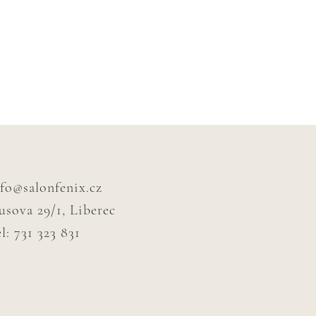
nfo@salonfenix.cz
usova 29/1, Liberec
l: 731 323 831